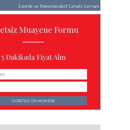
Estetik ve Rekonstrüktif Cerrahi Uzmanı
retsiz Muayene Formu
5 Dakikada Fiyat Alın