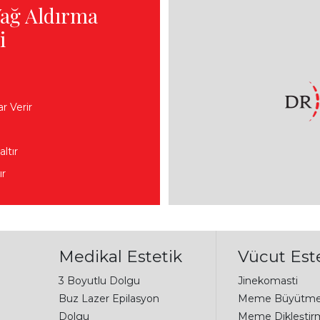
Yağ Aldırma
i
 Verir
ltır
ır
Medikal Estetik
Vücut Este
3 Boyutlu Dolgu
Jinekomasti
Buz Lazer Epilasyon
Meme Büyütm
Dolgu
Meme Dikleştir