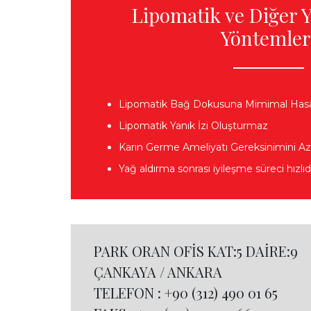
Lipomatik ve Diğer 
Yöntemler
Lipomatik Bağ Dokusuna Mimimal Hasar
Lipomatik Yanık İzi Oluşturmaz
Karın Germe Ameliyatı Gereksinimini Aza
Yağ aldırma sonrası iyileşme süreci hızlıd
PARK ORAN OFİS KAT:5 DAİRE:9
ÇANKAYA / ANKARA
TELEFON :
+90 (312) 490 01 65