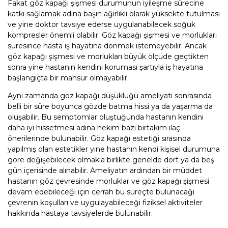
Fakat göz kapağı şişmesi durumunun iyileşme sürecine
katkı sağlamak adına başın ağırlıklı olarak yüksekte tutulması
ve yine doktor tavsiye ederse uygulanabilecek soğuk
kompresler önemli olabilir. Göz kapağı şişmesi ve morlukları
süresince hasta iş hayatına dönmek istemeyebilir. Ancak
göz kapağı şişmesi ve morlukları büyük ölçüde geçtikten
sonra yine hastanın kendini koruması şartıyla iş hayatına
başlangıçta bir mahsur olmayabilir.
Aynı zamanda göz kapağı düşüklüğü ameliyatı sonrasında
belli bir süre boyunca gözde batma hissi ya da yaşarma da
oluşabilir. Bu semptomlar oluştuğunda hastanın kendini
daha iyi hissetmesi adına hekim bazı birtakım ilaç
önerilerinde bulunabilir. Göz kapağı estetiği sırasında
yapılmış olan estetikler yine hastanın kendi kişisel durumuna
göre değişebilecek olmakla birlikte genelde dört ya da beş
gün içerisinde alınabilir. Ameliyatın ardından bir müddet
hastanın göz çevresinde morluklar ve göz kapağı şişmesi
devam edebileceği için cerrah bu süreçte bulunacağı
çevrenin koşulları ve uygulayabileceği fiziksel aktiviteler
hakkında hastaya tavsiyelerde bulunabilir.