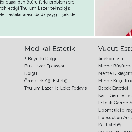
i başarıdan ötürü farklı problemlere
rcih ettiği Thulium Lazer teknolojisi
e hastalar arasında da yaygın şekilde
Medikal Estetik
Vücut Este
3 Boyutlu Dolgu
Jinekomasti
Buz Lazer Epilasyon
Meme Büyütm
Dolgu
Meme Dikleştir
Örümcek Ağı Estetiği
Meme Küçültm
Thulium Lazer ile Leke Tedavisi
Bacak Estetiği
Karın Germe Est
Estetik Germe A
Lipomatik ile Ya
Liposuction Amel
Kol Estetiği