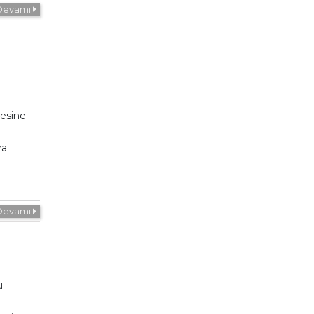
Devamı
esine
ra
Devamı
u