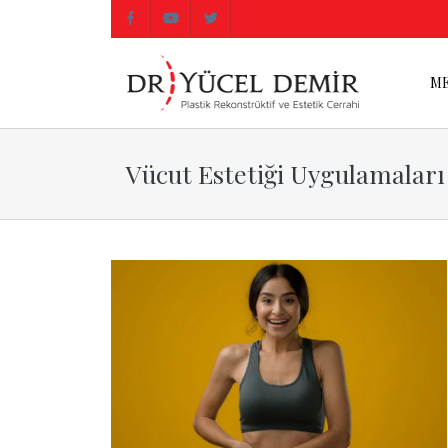
ME
ME
Vücut Estetiği Uygulamaları
M
VÜ