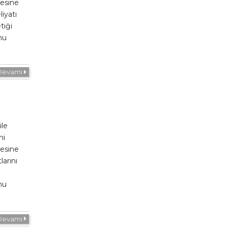
esine
iyatı
tiği
mu
Devamı
ile
hi
esine
larını
mu
Devamı