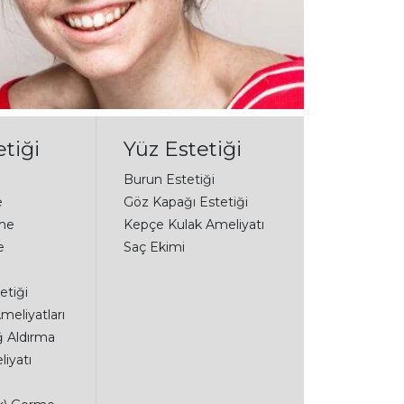
tiği
Yüz Estetiği
Burun Estetiği
e
Göz Kapağı Estetiği
me
Kepçe Kulak Ameliyatı
e
Saç Ekimi
etiği
meliyatları
ğ Aldırma
iyatı