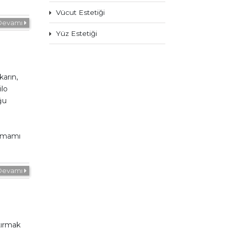
Vücut Estetiği
İ
Devamı
Yüz Estetiği
karın,
ilo
ğu
tamamı
Devamı
tırmak