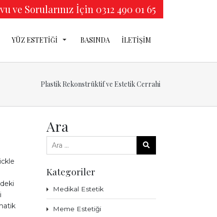
u ve Sorularınız İçin 0312 490 01 65
YÜZ ESTETİĞİ
BASINDA
İLETİŞİM
TİK
Plastik Rekonstrüktif ve Estetik Cerrahi
Ğİ
Ara
ickle
Kategoriler
İĞİ
ndeki
Medikal Estetik
i
matik
Meme Estetiği