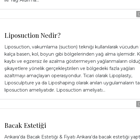
ile Yağ Aldırma…
YÜZ ESTETİĞ
Liposuction Nedir?
Liposuction, vakumlama (suction) tekniği kullanılarak vücudun 
BASINDA
kalça basen, kol, boyun gibi bölgelerinden yağ alma işlemidir. K
kaybı ve egzersiz ile azalma göstermeyen yağlanmaların oldu
şikayetlere yönelik gerçekleştirilen ve bölgedeki fazla yağları
azaltmayı amaçlayan operasyondur. Ticari olarak Lipoplasty,
Liposculpture ya da Liposhaping olarak anılan uygulamaların 
liposuction ameliyatıdır. Liposuction ameliyatı…
İLETİŞİM
Bacak Estetiği
Ankara’da Bacak Estetiği & Fiyatı Ankara’da bacak estetiği yap