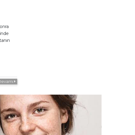
sonra
rinde
tanın
O
Devamı