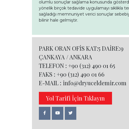
olumlu sonuçlar sağlama konusunda gösterdiğ
yönelik birçok tedavide uygulamayı sıklıkla te
sağladığı memnuniyet verici sonuçlar sebebiyl
bilinir hale gelmiştir.
PARK ORAN OFİS KAT:5 DAİRE:9
ÇANKAYA / ANKARA
TELEFON :
+90 (312) 490 01 65
FAKS :
+90 (312) 490 01 66
E-MAIL :
info@dryuceldemir.com
Yol Tarifi İçin Tıklayın