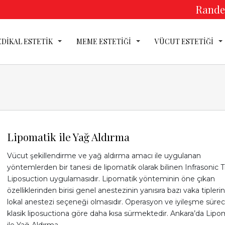
Randev
DİKAL ESTETİK
MEME ESTETİĞİ
VÜCUT ESTETİĞİ
DİKAL ESTE
EME ESTETİ
Lipomatik ile Yağ Aldırma
Vücut şekillendirme ve yağ aldırma amacı ile uygulanan
yöntemlerden bir tanesi de lipomatik olarak bilinen Infrasonic T
Liposuction uygulamasıdır. Lipomatik yönteminin öne çıkan
CUT ESTET
özelliklerinden birisi genel anestezinin yanısıra bazı vaka tipleri
lokal anestezi seçeneği olmasıdır. Operasyon ve iyileşme sürec
klasik liposuctiona göre daha kısa sürmektedir. Ankara’da Lipo