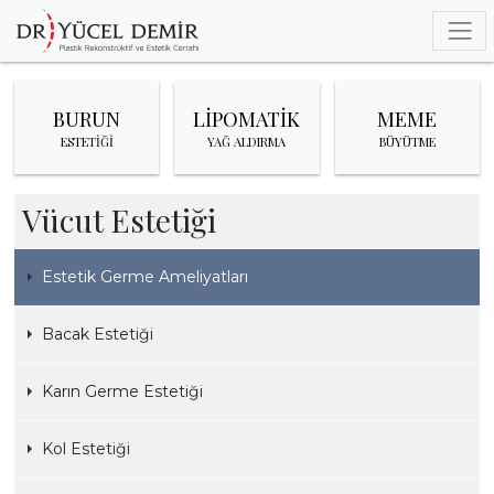
BURUN
LİPOMATİK
MEME
MEDİKAL
ESTETİĞİ
YAĞ ALDIRMA
BÜYÜTME
Vücut Estetiği
ESTETİK
Estetik Germe Ameliyatları
Bacak Estetiği
MEME
Karın Germe Estetiği
Kol Estetiği