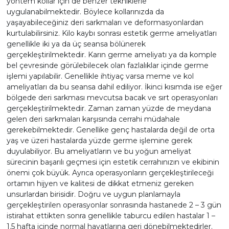
yöntem kollar için de benzer tekniklerle
uygulanabilmektedir. Böylece kollarınızda da
yaşayabileceğiniz deri sarkmaları ve deformasyonlardan
kurtulabilirsiniz.
Kilo kaybı sonrası estetik germe ameliyatları
genellikle iki ya da üç seansa bölünerek
gerçekleştirilmektedir. Karın germe ameliyatı ya da komple
bel çevresinde görülebilecek olan fazlalıklar içinde germe
işlemi yapılabilir. Genellikle ihtiyaç varsa meme ve kol
ameliyatları da bu seansa dahil ediliyor. İkinci kısımda ise eğer
bölgede deri sarkması mevcutsa bacak ve sırt operasyonları
gerçekleştirilmektedir. Zaman zaman yüzde de meydana
gelen deri sarkmaları karşısında cerrahi müdahale
gerekebilmektedir. Genellike genç hastalarda değil de orta
yaş ve üzeri hastalarda yüzde germe işlemine gerek
duyulabiliyor. Bu ameliyatların ve bu yoğun ameliyat
sürecinin başarılı geçmesi için estetik cerrahınızın ve ekibinin
önemi çok büyük. Ayrıca operasyonların gerçekleştirileceği
ortamın hijyen ve kalitesi de dikkat etmeniz gereken
unsurlardan birisidir. Doğru ve uygun planlamayla
gerçekleştirilen operasyonlar sonrasında hastanede 2 – 3 gün
istirahat ettikten sonra genellikle taburcu edilen hastalar 1 –
1.5 hafta içinde normal hayatlarına geri dönebilmektedirler.