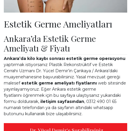
Estetik Germe Ameliyatları
ESTETİĞİ
Ankara’da Estetik Germe
Ameliyatı & Fiyatı
BASINDA
Ankara’da kilo kaybı sonrası estetik germe operasyonu
yaptırmak istiyorsanız Plastik Rekonstrüktif ve Estetik
Cerrahi Uzmanı Dr. Yücel Demir’in Çankaya / Ankara’daki
muayenehanesine başvurabilirsiniz. Yasal mevzuat gereği
malesef
estetik germe ameliyatı fiyatlarını
web sitesinde
yayınlayamıyoruz. Eğer Ankara estetik germe
İLETİŞİM
fiyatlarını öğrenmek için bu sayfaya ulaştıysanız yukarıdaki
formu doldurarak,
iletişim sayfasından
,
0312 490 01 65
numaralı telefondan ya da sayfanın altındaki whatsapp
butonunu kullanarak bize ulaşabilirsiniz.
Dr. Yücel Demir'e Sorabilirsiniz