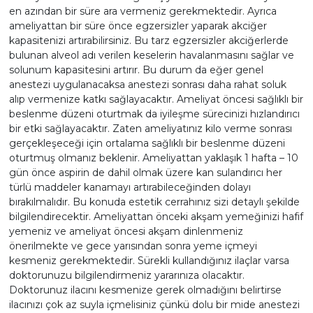
en azından bir süre ara vermeniz gerekmektedir. Ayrıca
ameliyattan bir süre önce egzersizler yaparak akciğer
kapasitenizi artırabilirsiniz. Bu tarz egzersizler akciğerlerde
bulunan alveol adı verilen keselerin havalanmasını sağlar ve
solunum kapasitesini artırır. Bu durum da eğer genel
anestezi uygulanacaksa anestezi sonrası daha rahat soluk
alıp vermenize katkı sağlayacaktır.
Ameliyat öncesi sağlıklı bir
beslenme düzeni oturtmak da iyileşme sürecinizi hızlandırıcı
bir etki sağlayacaktır. Zaten ameliyatınız kilo verme sonrası
gerçekleşeceği için ortalama sağlıklı bir beslenme düzeni
oturtmuş olmanız beklenir.
Ameliyattan yaklaşık 1 hafta – 10
gün önce aspirin de dahil olmak üzere kan sulandırıcı her
türlü maddeler kanamayı artırabileceğinden dolayı
bırakılmalıdır. Bu konuda estetik cerrahınız sizi detaylı şekilde
bilgilendirecektir.
Ameliyattan önceki akşam yemeğinizi hafif
yemeniz ve ameliyat öncesi akşam dinlenmeniz
önerilmekte ve gece yarısından sonra yeme içmeyi
kesmeniz gerekmektedir.
Sürekli kullandığınız ilaçlar varsa
doktorunuzu bilgilendirmeniz yararınıza olacaktır.
Doktorunuz ilacını kesmenize gerek olmadığını belirtirse
ilacınızı çok az suyla içmelisiniz çünkü dolu bir mide anestezi