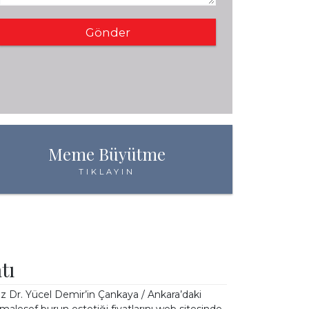
İ
Meme Büyütme
TIKLAYIN
tı
ız Dr. Yücel Demir’in Çankaya / Ankara’daki