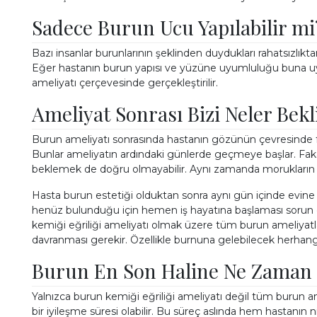
Sadece Burun Ucu Yapılabilir mi
Bazı insanlar burunlarının şeklinden duydukları rahatsızlıkta
Eğer hastanın burun yapısı ve yüzüne uyumluluğu buna u
ameliyatı çerçevesinde gerçekleştirilir.
Ameliyat Sonrası Bizi Neler Bekl
Burun ameliyatı sonrasında hastanın gözünün çevresinde fark
Bunlar ameliyatın ardındaki günlerde geçmeye başlar. Fak
beklemek de doğru olmayabilir. Aynı zamanda morukların aksi
Hasta burun estetiği olduktan sonra aynı gün içinde evine g
henüz bulunduğu için hemen iş hayatına başlaması sorun ol
kemiği eğriliği ameliyatı olmak üzere tüm burun ameliyatla
davranması gerekir. Özellikle burnuna gelebilecek herhangi
Burun En Son Haline Ne Zaman 
Yalnızca burun kemiği eğriliği ameliyatı değil tüm burun 
bir iyileşme süresi olabilir. Bu süreç aslında hem hastanın 