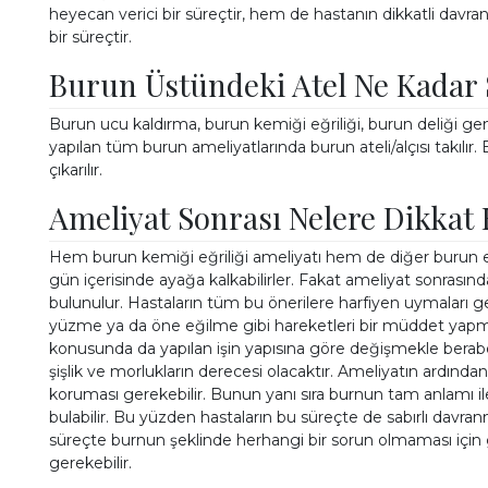
heyecan verici bir süreçtir, hem de hastanın dikkatli davra
bir süreçtir.
Burun Üstündeki Atel Ne Kadar 
Burun ucu kaldırma, burun kemiği eğriliği, burun deliği gen
yapılan tüm burun ameliyatlarında burun ateli/alçısı takılır.
çıkarılır.
Ameliyat Sonrası Nelere Dikkat
Hem burun kemiği eğriliği ameliyatı hem de diğer burun es
gün içerisinde ayağa kalkabilirler. Fakat ameliyat sonrasın
bulunulur. Hastaların tüm bu önerilere harfiyen uymaları ge
yüzme ya da öne eğilme gibi hareketleri bir müddet yapm
konusunda da yapılan işin yapısına göre değişmekle berabe
şişlik ve morlukların derecesi olacaktır. Ameliyatın ardın
koruması gerekebilir. Bunun yanı sıra burnun tam anlamı i
bulabilir. Bu yüzden hastaların bu süreçte de sabırlı davr
süreçte burnun şeklinde herhangi bir sorun olmaması için 
gerekebilir.