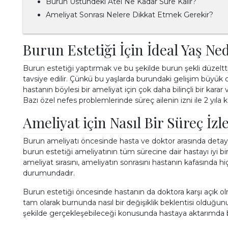
Burun Üstündeki Atel Ne Kadar Süre Kalır?
Ameliyat Sonrası Nelere Dikkat Etmek Gerekir?
Burun Estetiği İçin İdeal Yaş Ne
Burun estetiği yaptırmak ve bu şekilde burun şekli düzeltti
tavsiye edilir. Çünkü bu yaşlarda burundaki gelişim büyü
hastanın böylesi bir ameliyat için çok daha bilinçli bir karar
Bazı özel nefes problemlerinde süreç ailenin izni ile 2 yıla k
Ameliyat için Nasıl Bir Süreç İzl
Burun ameliyatı öncesinde hasta ve doktor arasında detaylı
burun estetiği ameliyatının tüm sürecine dair hastayı iyi bi
ameliyat sırasını, ameliyatın sonrasını hastanın kafasında 
durumundadır.
Burun estetiği öncesinde hastanın da doktora karşı açık o
tam olarak burnunda nasıl bir değişiklik beklentisi olduğun
şekilde gerçekleşebileceği konusunda hastaya aktarımda b