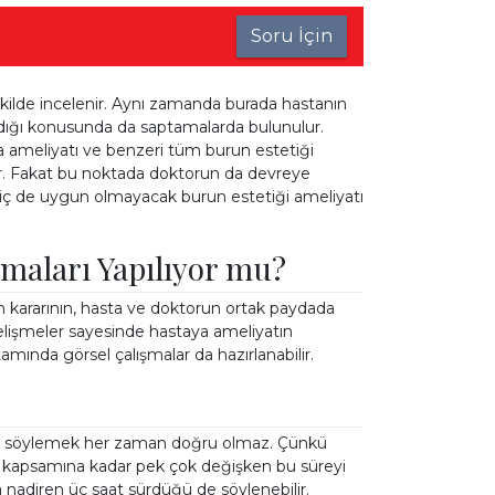
Soru İçin
ekilde incelenir. Aynı zamanda burada hastanın
dığı konusunda da saptamalarda bulunulur.
a ameliyatı ve benzeri tüm burun estetiği
ilir. Fakat bu noktada doktorun da devreye
 hiç de uygun olmayacak burun estetiği ameliyatı
şmaları Yapılıyor mu?
 kararının, hasta ve doktorun ortak paydada
gelişmeler sayesinde hastaya ameliyatın
amında görsel çalışmalar da hazırlanabilir.
 şey söylemek her zaman doğru olmaz. Çünkü
n kapsamına kadar pek çok değişken bu süreyi
 da nadiren üç saat sürdüğü de söylenebilir.