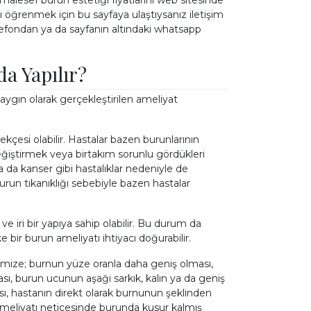
alesef burun estetiği fiyatlarını web sitesinde
ı öğrenmek için bu sayfaya ulaştıysanız
iletişim
efondan ya da sayfanın altındaki whatsapp
a Yapılır?
 Epilasyon
yaygın olarak gerçekleştirilen ameliyat
LAYIN
ekçesi olabilir. Hastalar bazen burunlarının
ğiştirmek veya birtakım sorunlu gördükleri
ya da kanser gibi hastalıklar nedeniyle de
burun tıkanıklığı sebebiyle bazen hastalar
ve iri bir yapıya sahip olabilir. Bu durum da
ir burun ameliyatı ihtiyacı doğurabilir.
ize; burnun yüze oranla daha geniş olması,
sı, burun ucunun aşağı sarkık, kalın ya da geniş
sı, hastanın direkt olarak burnunun şeklinden
eliyatı neticesinde burunda kusur kalmış