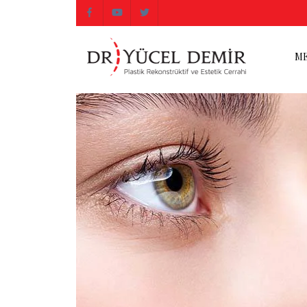
ME
ME
M
VÜ