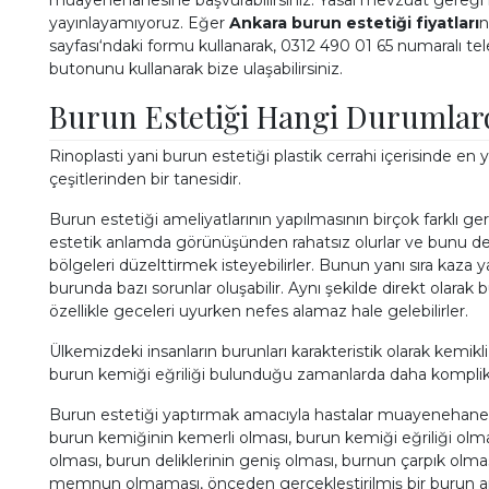
muayenehanesine başvurabilirsiniz. Yasal mevzuat gereği m
yayınlayamıyoruz. Eğer
Ankara burun estetiği fiyatları
n
sayfası
‘ndaki formu kullanarak,
0312 490 01 65
numaralı tel
butonunu kullanarak bize ulaşabilirsiniz.
Burun Estetiği Hangi Durumlard
Göz Kapağı Estetiği
Buz Lazer
Rinoplasti yani burun estetiği plastik cerrahi içerisinde en 
çeşitlerinden bir tanesidir.
TIKLAYIN
TIK
Burun estetiği ameliyatlarının yapılmasının birçok farklı ger
estetik anlamda görünüşünden rahatsız olurlar ve bunu de
bölgeleri düzelttirmek isteyebilirler. Bunun yanı sıra kaza 
burunda bazı sorunlar oluşabilir. Aynı şekilde direkt olarak 
özellikle geceleri uyurken nefes alamaz hale gelebilirler.
Ülkemizdeki insanların burunları karakteristik olarak kemikli 
burun kemiği eğriliği bulunduğu zamanlarda daha komplike b
Burun estetiği yaptırmak amacıyla hastalar muayenehanem
burun kemiğinin kemerli olması, burun kemiği eğriliği olma
olması, burun deliklerinin geniş olması, burnun çarpık olma
memnun olmaması, önceden gerçekleştirilmiş bir burun am