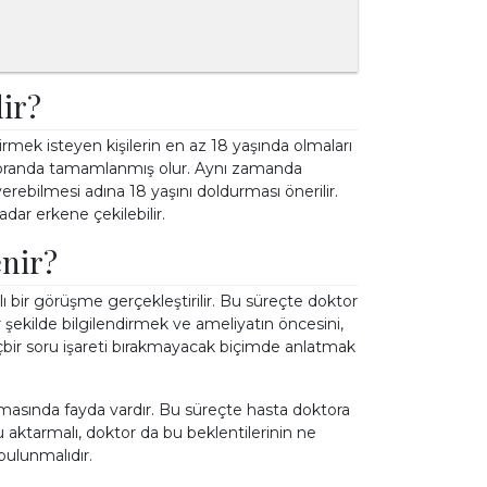
dir?
rmek isteyen kişilerin en az 18 yaşında olmaları
k oranda tamamlanmış olur. Aynı zamanda
 verebilmesi adına 18 yaşını doldurması önerilir.
adar erkene çekilebilir.
enir?
 bir görüşme gerçekleştirilir. Bu süreçte doktor
r şekilde bilgilendirmek ve ameliyatın öncesini,
hiçbir soru işareti bırakmayacak biçimde anlatmak
lmasında fayda vardır. Bu süreçte hasta doktora
u aktarmalı, doktor da bu beklentilerinin ne
ulunmalıdır.