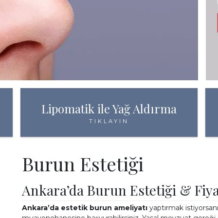
YÜZ ESTETİĞ
BASINDA
Lipomatik ile Yağ Aldırma
TIKLAYIN
İLETİŞİM
Burun Estetiği
Ankara’da Burun Estetiği & Fiya
Ankara’da estetik burun ameliyatı
yaptırmak istiyorsan