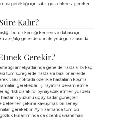
nması gerektiği için sabır gösterilmesi gereken
Süre Kalır?
işliği, burun kemiği kemeri ve dahası için
 Bu atel/alçı genelde dört ile yedi gün arasında
 Etmek Gerekir?
tetiği ameliyatlarında genelde hastalar birkaç
daki tüm süreçlerde hastalara bazı önerilerde
rekir. Bu noktada özellikle hastaların koşma,
amaları gerekebilir. İş hayatına devam etme
r ağırlıklı olarak rol oynayacak etmen yüzdeki
dan hastanın yüzünü üç ay kadar güneşten
le beklenen şekline kavuşması bir seneyi
anmaları gerekebilir. Aynı zamanda tüm bu
gözlük kullanımında da özenli davranılması