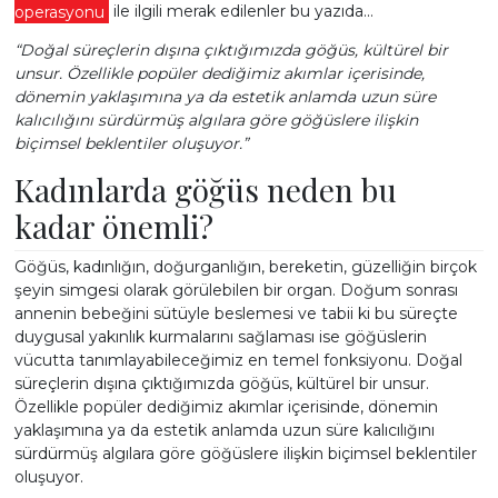
operasyonu
ile ilgili merak edilenler bu yazıda…
ESTETİĞİ
“Doğal süreçlerin dışına çıktığımızda göğüs, kültürel bir
unsur. Özellikle popüler dediğimiz akımlar içerisinde,
dönemin yaklaşımına ya da estetik anlamda uzun süre
kalıcılığını sürdürmüş algılara göre göğüslere ilişkin
biçimsel beklentiler oluşuyor.”
VÜCUT
Kadınlarda göğüs neden bu
kadar önemli?
Göğüs, kadınlığın, doğurganlığın, bereketin, güzelliğin birçok
şeyin simgesi olarak görülebilen bir organ. Doğum sonrası
ESTETİĞİ
annenin bebeğini sütüyle beslemesi ve tabii ki bu süreçte
duygusal yakınlık kurmalarını sağlaması ise göğüslerin
vücutta tanımlayabileceğimiz en temel fonksiyonu. Doğal
süreçlerin dışına çıktığımızda göğüs, kültürel bir unsur.
Özellikle popüler dediğimiz akımlar içerisinde, dönemin
yaklaşımına ya da estetik anlamda uzun süre kalıcılığını
YÜZ
sürdürmüş algılara göre göğüslere ilişkin biçimsel beklentiler
oluşuyor.