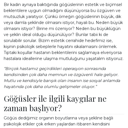
Bir kadın aynaya baktığında göğüslerinin estetik ve biçimsel
beklentilere uygun olmadığını düşünüyorsa bu özgüven ve
mutsuzluk yaratıyor. Çünkü örneğin göğüslerinin büyük, dik
ESTETİĞİ
veya damla şeklinde olmasını istiyor, hayali bu. Neden büyük
olmasını istiyor? Birine mi özeniyor? Neden bu büyüklüğün
ve şeklin ideal olduğu düşünülüyor? Bunlar tabii ki de
sorulabilir sorular. Bizim estetik cerrahide hedefimiz ise,
kişinin psikolojik sebeplerle hayatını ıskalamasını önlemek.
Tıptaki koşullar hastanın beklentilerini sağlamaya elveriyorsa
BASINDA
hastalara ideallerine ulaşma mutluluğunu yaşatalım istiyoruz.
“Birçok hastamız geçirdikleri operasyon sonrasında
kendisinden çok daha memnun ve özgüvenli hale geliyor.
Mutlu ve kendisiyle barışık olan insanın ise sosyal anlamda
hayatında çok daha olumlu gelişmeler oluyor.”
İLETİŞİM
Göğüsler ile ilgili kaygılar ne
zaman başlıyor?
Göğüs dediğimiz organın boyutlarına veya şekline bağlı
psikolojik etkiler çok erken yaşlardan itibaren kendisini