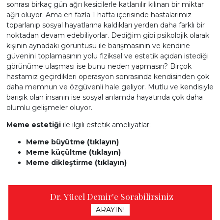
sonrası birkaç gün ağrı kesicilerle katlanılır kılınan bir miktar
ağrı oluyor. Ama en fazla 1 hafta içerisinde hastalarımız
toparlanıp sosyal hayatlarına kaldıkları yerden daha farklı bir
noktadan devam edebiliyorlar. Dediğim gibi psikolojik olarak
kişinin aynadaki görüntüsü ile barışmasının ve kendine
güvenini toplamasının yolu fiziksel ve estetik açıdan istediği
görünüme ulaşması ise bunu neden yapmasın? Birçok
hastamız geçirdikleri operasyon sonrasında kendisinden çok
daha memnun ve özgüvenli hale geliyor. Mutlu ve kendisiyle
barışık olan insanın ise sosyal anlamda hayatında çok daha
olumlu gelişmeler oluyor.
Meme estetiği
ile ilgili estetik ameliyatlar:
Meme büyütme (tıklayın)
Meme küçültme (tıklayın)
Meme dikleştirme (tıklayın)
Dr. Yücel Demir'e Sorabilirsiniz
ARAYIN!