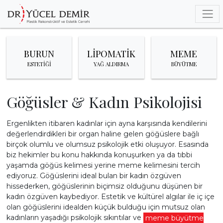
BURUN
LİPOMATİK
MEME
MEDİKAL
ESTETİĞİ
YAĞ ALDIRMA
BÜYÜTME
Göğüsler & Kadın Psikolojisi
ESTETİK
Ergenlikten itibaren kadınlar için ayna karşısında kendilerini
değerlendirdikleri bir organ haline gelen göğüslere bağlı
birçok olumlu ve olumsuz psikolojik etki oluşuyor. Esasında
biz hekimler bu konu hakkında konuşurken ya da tıbbi
yaşamda göğüs kelimesi yerine meme kelimesini tercih
ediyoruz. Göğüslerini ideal bulan bir kadın özgüven
MEME
hissederken, göğüslerinin biçimsiz olduğunu düşünen bir
kadın özgüven kaybediyor. Estetik ve kültürel algılar ile iç içe
olan göğüslerini idealden küçük bulduğu için mutsuz olan
kadınların yaşadığı psikolojik sıkıntılar ve
meme büyütme