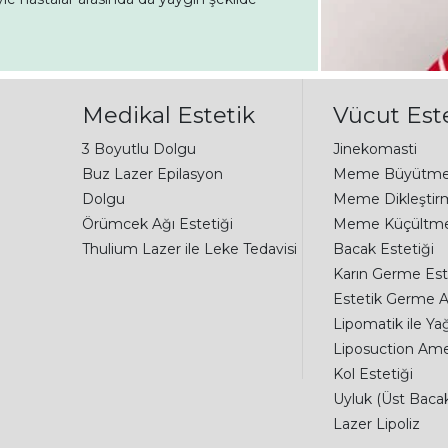
Medikal Estetik
Vücut Este
3 Boyutlu Dolgu
Jinekomasti
Buz Lazer Epilasyon
Meme Büyütm
Dolgu
Meme Dikleştir
Örümcek Ağı Estetiği
Meme Küçültm
Thulium Lazer ile Leke Tedavisi
Bacak Estetiği
Karın Germe Est
Estetik Germe A
Lipomatik ile Ya
Liposuction Amel
Kol Estetiği
Uyluk (Üst Bac
Lazer Lipoliz