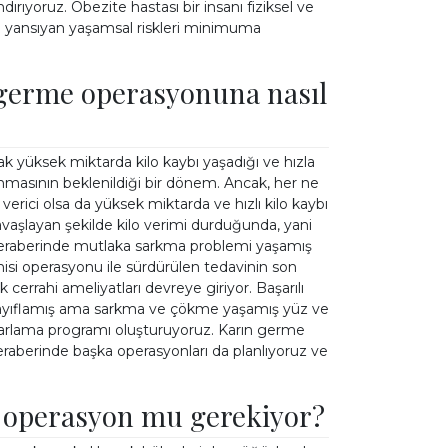
ırıyoruz. Obezite hastası bir insanı fiziksel ve
na yansıyan yaşamsal riskleri minimuma
n germe operasyonuna nasıl
rak yüksek miktarda kilo kaybı yaşadığı ve hızla
lınmasının beklenildiği bir dönem. Ancak, her ne
rici olsa da yüksek miktarda ve hızlı kilo kaybı
avaşlayan şekilde kilo verimi durduğunda, yani
 beraberinde mutlaka sarkma problemi yaşamış
ahisi operasyonu ile sürdürülen tedavinin son
cerrahi ameliyatları devreye giriyor. Başarılı
 zayıflamış ama sarkma ve çökme yaşamış yüz ve
oparlama programı oluşturuyoruz. Karın germe
aberinde başka operasyonları da planlıyoruz ve
ç operasyon mu gerekiyor?