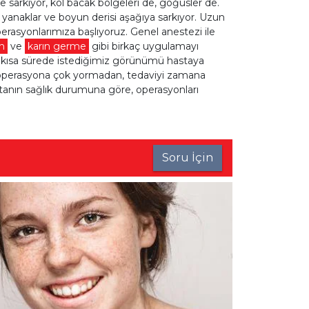
e sarkıyor, kol bacak bölgeleri de, göğüsler de.
yanaklar ve boyun derisi aşağıya sarkıyor. Uzun
erasyonlarımıza başlıyoruz. Genel anestezi ile
on
ve
karın germe
gibi birkaç uygulamayı
n kısa sürede istediğimiz görünümü hastaya
 operasyona çok yormadan, tedaviyi zamana
tanın sağlık durumuna göre, operasyonları
Soru İçin