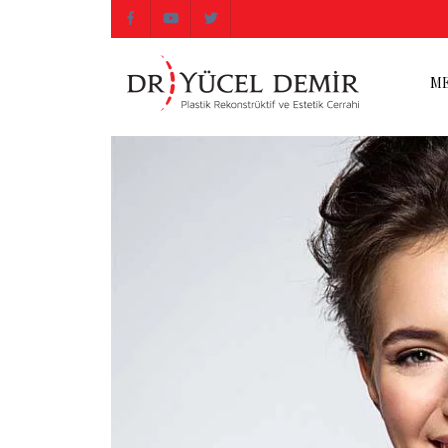
ME
ME
M
VÜ
Previous