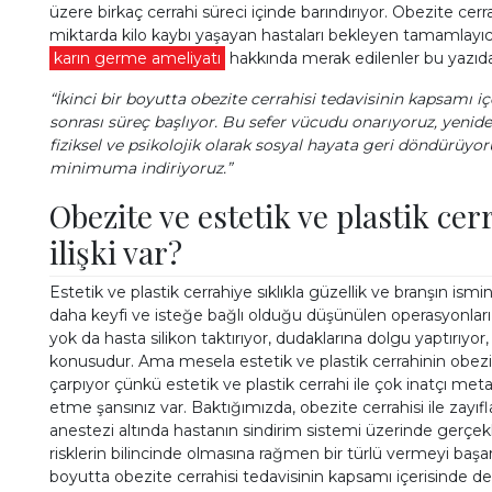
üzere birkaç cerrahi süreci içinde barındırıyor. Obezite cer
miktarda kilo kaybı yaşayan hastaları bekleyen tamamlayıcı
karın germe ameliyatı
hakkında merak edilenler bu yazıd
“İkinci bir boyutta obezite cerrahisi tedavisinin kapsamı 
sonrası süreç başlıyor. Bu sefer vücudu onarıyoruz, yeniden
Estetik Germe
fiziksel ve psikolojik olarak sosyal hayata geri döndürüyor
minimuma indiriyoruz.”
Ameliyatları
Obezite ve estetik ve plastik cer
TIKLAYIN
ilişki var?
Estetik ve plastik cerrahiye sıklıkla güzellik ve branşın isminde
daha keyfi ve isteğe bağlı olduğu düşünülen operasyonları i
yok da hasta silikon taktırıyor, dudaklarına dolgu yaptırıyor,
konusudur. Ama mesela estetik ve plastik cerrahinin obezite
çarpıyor çünkü estetik ve plastik cerrahi ile çok inatçı met
etme şansınız var. Baktığımızda, obezite cerrahisi ile zay
anestezi altında hastanın sindirim sistemi üzerinde gerçekl
risklerin bilincinde olmasına rağmen bir türlü vermeyi başara
boyutta obezite cerrahisi tedavisinin kapsamı içerisinde d