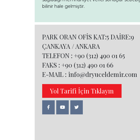
bilinir hale gelmiştir.
PARK ORAN OFİS KAT:5 DAİRE:9
ÇANKAYA / ANKARA
TELEFON :
+90 (312) 490 01 65
FAKS :
+90 (312) 490 01 66
E-MAIL :
info@dryuceldemir.com
Yol Tarifi İçin Tıklayın