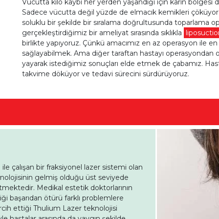
Vücutta kilo kaybı her yerden yaşandığı için karın bölgesi d
Sadece vücutta değil yüzde de elmacık kemikleri çöküyor 
soluklu bir şekilde bir sıralama doğrultusunda toparlama op
gerçekleştirdiğimiz bir ameliyat sırasında sıklıkla
liposucti
birlikte yapıyoruz. Çünkü amacımız en az operasyon ile e
sağlayabilmek. Ama diğer taraftan hastayı operasyondan
yayarak istediğimiz sonuçları elde etmek de çabamız. Has
takvime döküyor ve tedavi sürecini sürdürüyoruz.
e çalışan bir fraksiyonel lazer sistemi olan
eknolojisinin gelmiş olduğu üst seviyede
tmektedir. Medikal estetik doktorlarının
i başarıdan ötürü farklı problemlere
rcih ettiği Thulium Lazer teknolojisi
e hastalar arasında da yaygın şekilde