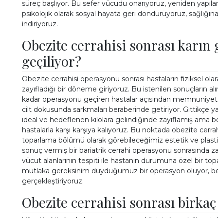
süreç başlıyor. Bu sefer vücudu onarıyoruz, yeniden yapıland
psikolojik olarak sosyal hayata geri döndürüyoruz, sağlığı
indiriyoruz.
Obezite cerrahisi sonrası karı
geçiliyor?
Obezite cerrahisi operasyonu sonrası hastaların fiziksel ola
zayıfladığı bir döneme giriyoruz. Bu istenilen sonuçların a
kadar operasyonu geçiren hastalar açısından memnuniyet ve
cilt dokusunda sarkmaları beraberinde getiriyor. Gittikçe y
ideal ve hedeflenen kilolara gelindiğinde zayıflamış ama
hastalarla karşı karşıya kalıyoruz. Bu noktada obezite cerr
toparlama bölümü olarak görebileceğimiz estetik ve plastik 
sonuç vermiş bir bariatrik cerrahi operasyonu sonrasında
vücut alanlarının tespiti ile hastanın durumuna özel bir t
mutlaka gereksinim duyduğumuz bir operasyon oluyor, ber
gerçekleştiriyoruz.
Obezite cerrahisi sonrası birka