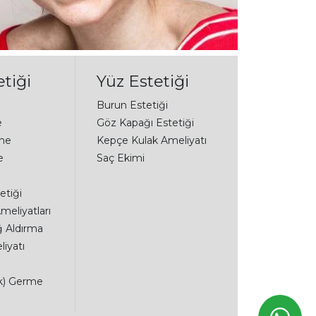
tiği
Yüz Estetiği
Burun Estetiği
e
Göz Kapağı Estetiği
me
Kepçe Kulak Ameliyatı
e
Saç Ekimi
etiği
meliyatları
ğ Aldırma
iyatı
ak) Germe