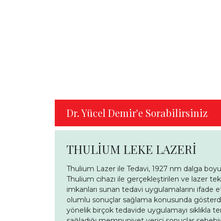
Dr. Yücel Demir'e Sorabilirsiniz
THULİUM LEKE LAZERİ
Thulium Lazer ile Tedavi, 1927 nm dalga boyu il
Thulium cihazı ile gerçekleştirilen ve lazer t
imkanları sunan tedavi uygulamalarını ifade e
olumlu sonuçlar sağlama konusunda gösterdiğ
yönelik birçok tedavide uygulamayı sıklıkla te
sağladığı memnuniyet verici sonuçlar sebebiyl