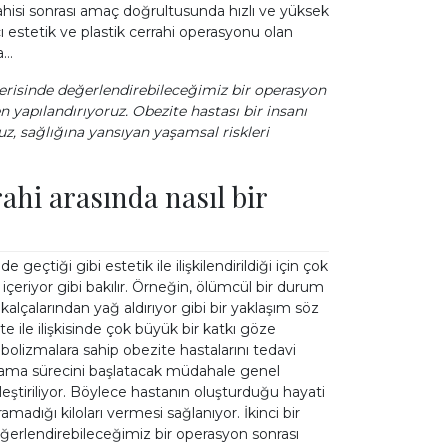
rahisi sonrası amaç doğrultusunda hızlı ve yüksek
 estetik ve plastik cerrahi operasyonu olan
a…
içerisinde değerlendirebileceğimiz bir operasyon
 yapılandırıyoruz. Obezite hastası bir insanı
uz, sağlığına yansıyan yaşamsal riskleri
rahi arasında nasıl bir
 geçtiği gibi estetik ile ilişkilendirildiği için çok
çeriyor gibi bakılır. Örneğin, ölümcül bir durum
 kalçalarından yağ aldırıyor gibi bir yaklaşım söz
 ile ilişkisinde çok büyük bir katkı göze
abolizmalara sahip obezite hastalarını tedavi
ıflama sürecini başlatacak müdahale genel
eştiriliyor. Böylece hastanın oluşturduğu hayati
madığı kiloları vermesi sağlanıyor. İkinci bir
eğerlendirebileceğimiz bir operasyon sonrası